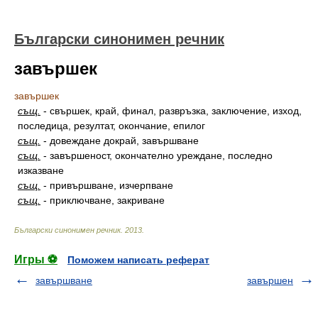
Български синонимен речник
завършек
завършек
същ.
-
свършек, край, финал, развръзка, заключение, изход,
последица, резултат, окончание, епилог
същ.
-
довеждане докрай, завършване
същ.
-
завършеност, окончателно уреждане, последно
изказване
същ.
-
привършване, изчерпване
същ.
-
приключване, закриване
Български синонимен речник
.
2013
.
Игры ⚽
Поможем написать реферат
завършване
завършен