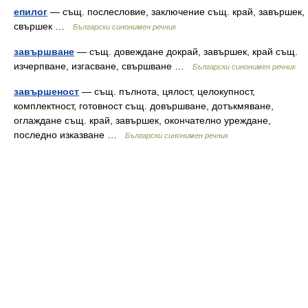
епилог
— същ. послесловие, заключение същ. край, завършек,
свършек …
Български синонимен речник
завършване
— същ. довеждане докрай, завършек, край същ.
изчерпване, изгасване, свършване …
Български синонимен речник
завършеност
— същ. пълнота, цялост, целокупност,
комплектност, готовност същ. довършване, дотъкмяване,
оглаждане същ. край, завършек, окончателно уреждане,
последно изказване …
Български синонимен речник