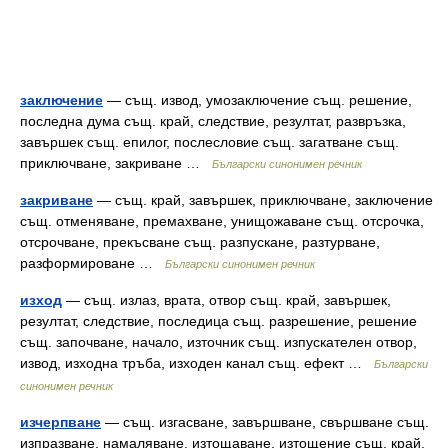
заключение
— същ. извод, умозаключение същ. решение,
последна дума същ. край, следствие, резултат, развръзка,
завършек същ. епилог, послесловие същ. загатване същ.
приключване, закриване …
Български синонимен речник
закриване
— същ. край, завършек, приключване, заключение
същ. отменяване, премахване, унищожаване същ. отсрочка,
отсрочване, прекъсване същ. разпускане, разтурване,
разформироване …
Български синонимен речник
изход
— същ. излаз, врата, отвор същ. край, завършек,
резултат, следствие, последица същ. разрешение, решение
същ. започване, начало, източник същ. изпускателен отвор,
извод, изходна тръба, изходен канал същ. ефект …
Български
синонимен речник
изчерпване
— същ. изгасване, завършване, свършване същ.
изпразване, намаляване, изтощаване, изтощение същ. край,