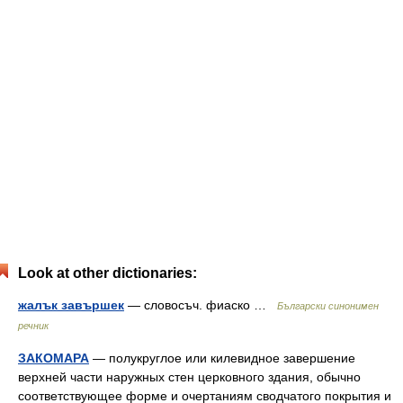
Look at other dictionaries:
жалък завършек
— словосъч. фиаско …
Български синонимен
речник
ЗАКОМАРА
— полукруглое или килевидное завершение
верхней части наружных стен церковного здания, обычно
соответствующее форме и очертаниям сводчатого покрытия и