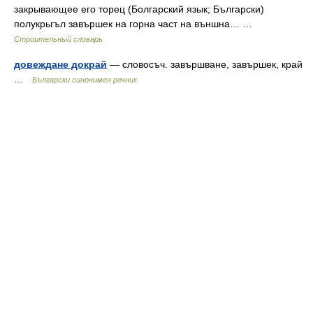
закрывающее его торец (Болгарский язык; Български)
полукрьгъл завършек на горна част на външна… …
Строительный словарь
довеждане докрай
— словосъч. завършване, завършек, край
…
Български синонимен речник